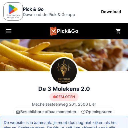
Pick & Go
Download
Download de Pick & Go app
Download via
Google Play
Pick&Go
Menu
De 3 Molekens 2.0
GESLOTEN
Mechelsesteenweg 201, 2500 Lier
Beschikbare afhaalmomenten
Openingsuren
De website is in aanmaak. je moet dus nog niet kijken als het
hier op Gesloten staat. De frituur zelf kan effectief open zijn.